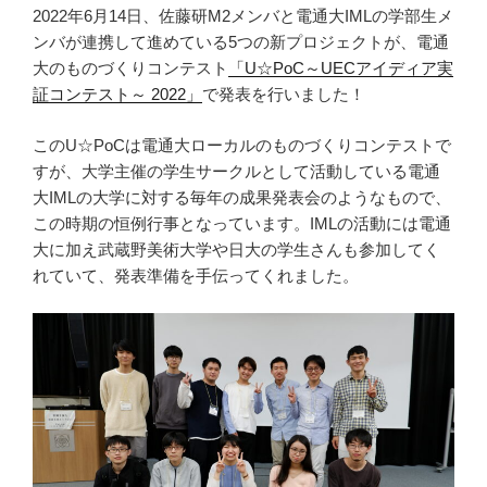
2022年6月14日、佐藤研M2メンバと電通大IMLの学部生メ
ンバが連携して進めている5つの新プロジェクトが、電通
大のものづくりコンテスト
「U☆PoC～UECアイディア実
証コンテスト～ 2022」
で発表を行いました！
このU☆PoCは電通大ローカルのものづくりコンテストで
すが、大学主催の学生サークルとして活動している電通
大IMLの大学に対する毎年の成果発表会のようなもので、
この時期の恒例行事となっています。IMLの活動には電通
大に加え武蔵野美術大学や日大の学生さんも参加してく
れていて、発表準備を手伝ってくれました。