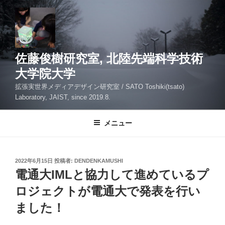
コ
ン
テ
ン
ツ
佐藤俊樹研究室, 北陸先端科学技術
へ
大学院大学
ス
拡張実世界メディアデザイン研究室 / SATO Toshiki(tsato)
キ
Laboratory, JAIST, since 2019.8.
ッ
プ
メニュー
投
2022年6月15日
投稿者:
DENDENKAMUSHI
稿
電通大IMLと協力して進めているプ
日:
ロジェクトが電通大で発表を行い
ました！