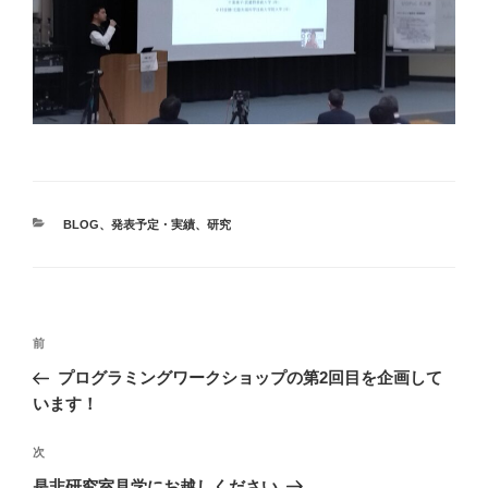
カ
BLOG
、
発表予定・実績
、
研究
テ
ゴ
リ
ー
投
前
前
稿
の
プログラミングワークショップの第2回目を企画して
ナ
投
います！
ビ
稿
ゲ
次
次
の
ー
是非研究室見学にお越しください