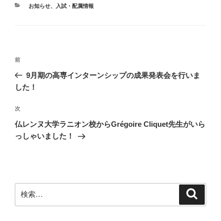
カ
お知らせ
、
入試・配属情報
テ
ゴ
リ
ー
投
前
前
稿
の
9月期の高専インターンシップの成果発表会を行いま
ナ
投
した！
ビ
稿
ゲ
次
次
の
ー
仏レンヌ大学ラニオン校からGrégoire Cliquet先生がいら
投
シ
っしゃいました！
稿
ョ
ン
検
検
索
索: