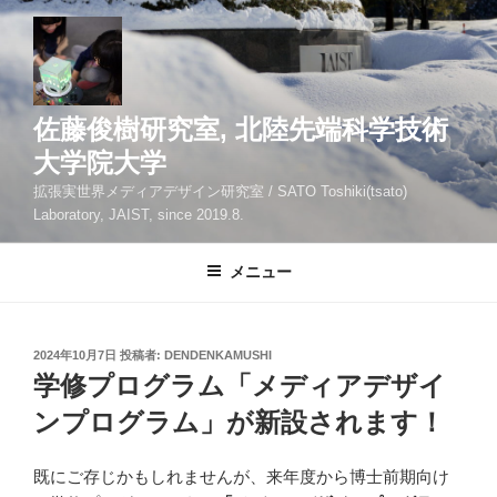
コ
ン
テ
ン
ツ
佐藤俊樹研究室, 北陸先端科学技術
へ
大学院大学
ス
拡張実世界メディアデザイン研究室 / SATO Toshiki(tsato)
キ
Laboratory, JAIST, since 2019.8.
ッ
プ
メニュー
投
2024年10月7日
投稿者:
DENDENKAMUSHI
稿
学修プログラム「メディアデザイ
日:
ンプログラム」が新設されます！
既にご存じかもしれませんが、来年度から博士前期向け