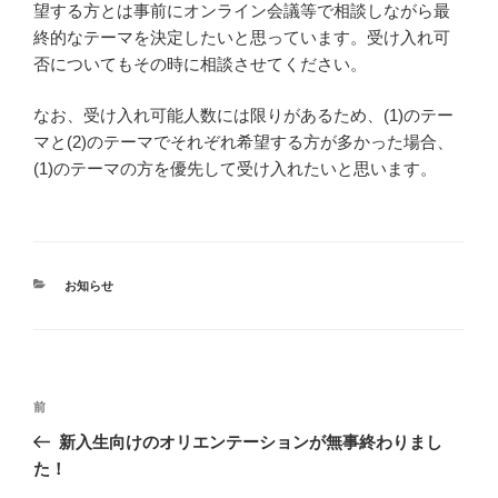
望する方とは事前にオンライン会議等で相談しながら最
終的なテーマを決定したいと思っています。受け入れ可
否についてもその時に相談させてください。
なお、受け入れ可能人数には限りがあるため、(1)のテー
マと(2)のテーマでそれぞれ希望する方が多かった場合、
(1)のテーマの方を優先して受け入れたいと思います。
カ
お知らせ
テ
ゴ
リ
ー
投
前
前
稿
の
新入生向けのオリエンテーションが無事終わりまし
ナ
投
た！
ビ
稿