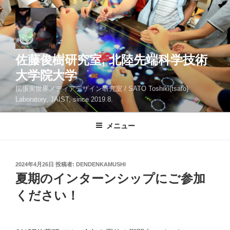
コ
ン
テ
ン
ツ
佐藤俊樹研究室, 北陸先端科学技術
へ
大学院大学
ス
拡張実世界メディアデザイン研究室 / SATO Toshiki(tsato)
キ
Laboratory, JAIST, since 2019.8.
ッ
プ
メニュー
投
2024年4月26日
投稿者:
DENDENKAMUSHI
稿
夏期のインターンシップにご参加
日:
ください！