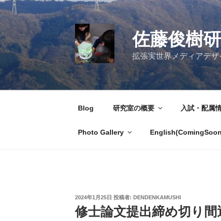
コ
ン
テ
佐藤俊樹研
ン
ツ
拡張実世界メディアデザイン研究室 / 
へ
ス
キ
ッ
Blog
研究室の概要
入試・配属
プ
Photo Gallery
English(ComingSoon
投
2024年1月25日
投稿者:
DENDENKAMUSHI
稿
修士論文提出締め切り間近
日: