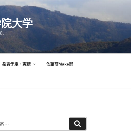
学院大学
8.
発表予定・実績
佐藤研Make部
検
索