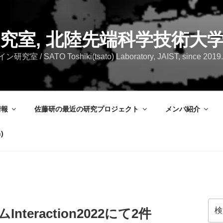
究室, 北陸先端科学技術大
SATO Toshiki(tsato) Laboratory, JAIST, since 2019.
情報
佐藤研の最近の研究プロジェクト
メンバ紹介
)
検
eraction2022にて2件
索: