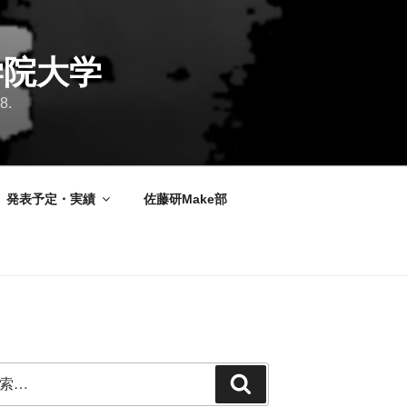
学院大学
8.
発表予定・実績
佐藤研Make部
検
索