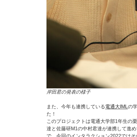
岸田君の発表の様子
また、今年も連携している
電通大IML
の
た！
このプロジェクトは電通大学部1年生の
達と佐藤研M1の中村君達が連携して進めている新
で、今回のインタラクション2022では