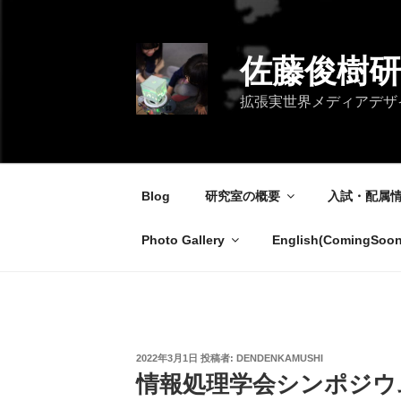
コ
ン
テ
佐藤俊樹研
ン
ツ
拡張実世界メディアデザイン研究室 / 
へ
ス
キ
ッ
Blog
研究室の概要
入試・配属
プ
Photo Gallery
English(ComingSoon
投
2022年3月1日
投稿者:
DENDENKAMUSHI
稿
情報処理学会シンポジウムInt
日: