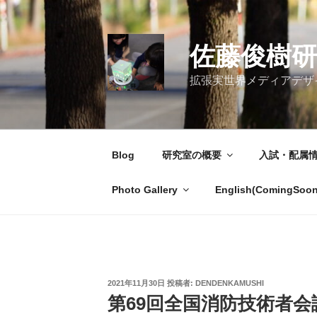
コ
ン
テ
佐藤俊樹研
ン
ツ
拡張実世界メディアデザイン研究室 / 
へ
ス
キ
ッ
Blog
研究室の概要
入試・配属
プ
Photo Gallery
English(ComingSoon
投
2021年11月30日
投稿者:
DENDENKAMUSHI
稿
第69回全国消防技術者
日: