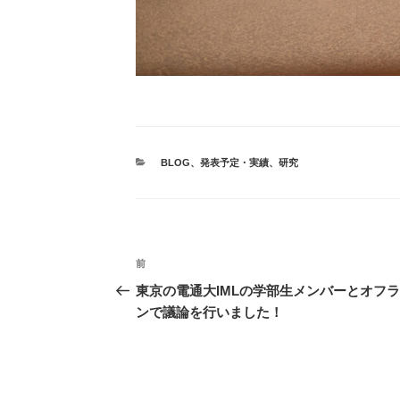
カ
BLOG
、
発表予定・実績
、
研究
テ
ゴ
リ
ー
投
前
前
稿
の
東京の電通大IMLの学部生メンバーとオフ
投
ンで議論を行いました！
ナ
稿
ビ
ゲ