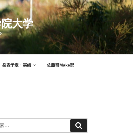
学院大学
8.
発表予定・実績
佐藤研Make部
検
索