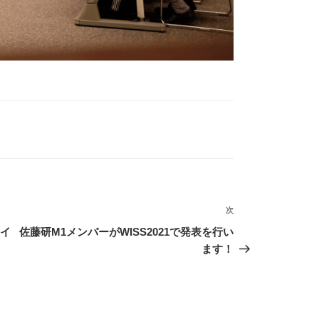
次
次
の
ライ
佐藤研M1メンバーがWISS2021で発表を行い
投
ます！
稿