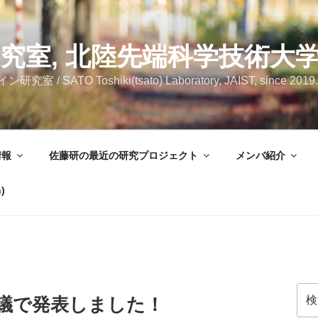
究室, 北陸先端科学技術大
SATO Toshiki(tsato) Laboratory, JAIST, since 2019.
情報
佐藤研の最近の研究プロジェクト
メンバ紹介
)
検
会議で発表しました！
索: