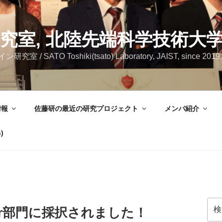
究室, 北陸先端科学技術大
SATO Toshiki(tsato) Laboratory, JAIST, since 2019.
情報
佐藤研の最近の研究プロジェクト
メンバ紹介
)
検
oster部門に採択されました！
索: