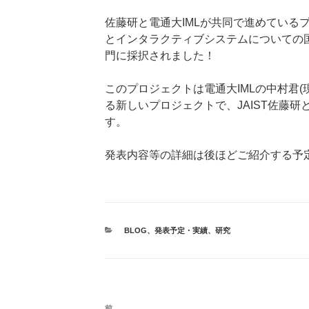
佐藤研と電通大IMLが共同で進めている
とインタラクティブシステムについての国際会議
門に採択されました！
このプロジェクトは電通大IMLの中村君(現J
る新しいプロジェクトで、JAIST佐藤
す。
発表内容等の詳細は後ほどご紹介する予
カ
BLOG
、
発表予定・実績
、
研究
テ
ゴ
リ
ー
投
前