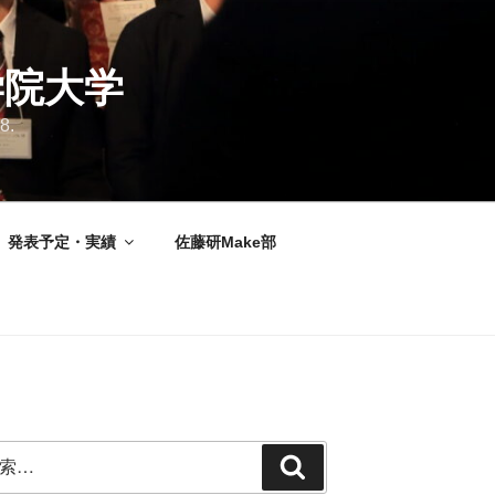
学院大学
8.
発表予定・実績
佐藤研Make部
検
索