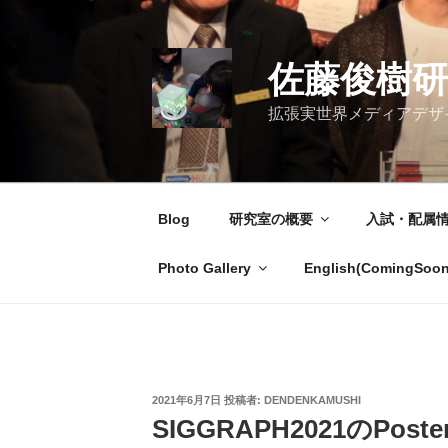
コ
ン
テ
佐藤俊樹研
ン
ツ
拡張実世界メディアデザイン研究室 / 
へ
ス
キ
ッ
Blog
研究室の概要
入試・配属
プ
Photo Gallery
English(ComingSoon
投
2021年6月7日
投稿者:
DENDENKAMUSHI
稿
SIGGRAPH2021のP
日: