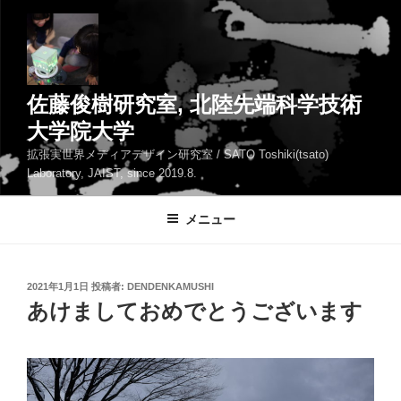
コ
ン
テ
ン
ツ
佐藤俊樹研究室, 北陸先端科学技術
へ
大学院大学
ス
拡張実世界メディアデザイン研究室 / SATO Toshiki(tsato)
キ
Laboratory, JAIST, since 2019.8.
ッ
プ
メニュー
投
2021年1月1日
投稿者:
DENDENKAMUSHI
稿
あけましておめでとうございます
日: