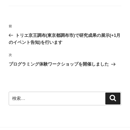
ゴ
リ
ー
投
前
前
稿
の
トリエ京王調布(東京都調布市)で研究成果の展示(+1月
ナ
投
のイベント告知)を行います
ビ
稿
ゲ
次
次
の
ー
プログラミング体験ワークショップを開催しました
投
シ
稿
ョ
ン
検
検
索
索: