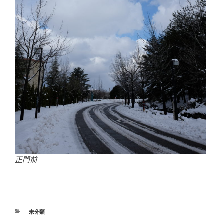
正門前
カ
未分類
テ