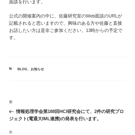
面談を行います。
公式の開催案内の中に、佐藤研究室のWeb面談のURLが
記載されると思いますので、興味のある方や佐藤と直接
お話したい方は是非ご参加ください。13時からの予定で
す。
カ
BLOG
、
お知らせ
テ
ゴ
リ
ー
投
前
前
稿
の
情報処理学会第188回HCI研究会にて、2件の研究プロ
ナ
投
ジェクト(電通大IML連携)の発表を行います。
ビ
稿
ゲ
次
次