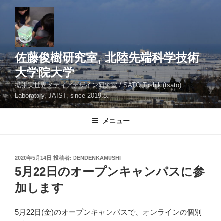
コ
ン
テ
ン
ツ
佐藤俊樹研究室, 北陸先端科学技術
へ
大学院大学
ス
拡張実世界メディアデザイン研究室 / SATO Toshiki(tsato)
キ
Laboratory, JAIST, since 2019.8.
ッ
プ
メニュー
投
2020年5月14日
投稿者:
DENDENKAMUSHI
稿
5月22日のオープンキャンパスに参
日:
加します
5月22日(金)のオープンキャンパスで、オンラインの個別