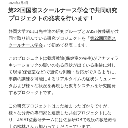
投
2025年7月2日
稿
第22回国際スクールナース学会で共同研究
日:
プロジェクトの発表を行います！
静岡大学の出口先生達の研究グループとJAIST佐藤研が共
同で取り組んでいる研究プロジェクトを「
第22回国際ス
クールナース学会
」で初めて発表します。
このプロジェクトは養護教諭(保健室の先生)がアナフィラ
キシーショックの疑いのある症状が出ている生徒に対し
て現場(保健室など)で適切な判断・対応ができるように、
事前の訓練を可能にするリアルタイムの症状シミュレー
タおよび様々な状況を再現した教育システムを研究開発
するプロジェクトです。
この研究プロジェクトはまだ始まったばかりですが、
様々な分野の専門家と連携した共創プロジェクトにな
り、JAIST佐藤研チームには佐藤研OBで現役の救急救命
士の松林さんも加わってくださっています。