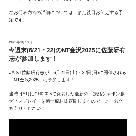
なお発表内容の詳細については、また後日お伝えする予
定です。
投
2025年6月18日
稿
今週末(6/21・22)のNT金沢2025に佐藤研有
日:
志が参加します！
JAIST佐藤研有志が、6月21日(土)・22日(日)に開催される
「NT金沢2025」
に参加します！
当時は5月にCHI2025で発表した最新の「凍結シャボン膜
ディスプレイ」を初一般お披露目しますので、是非お立
ち寄りください！