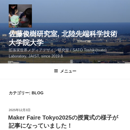
コ
ン
テ
ン
ツ
佐藤俊樹研究室, 北陸先端科学技術
へ
大学院大学
ス
拡張実世界メディアデザイン研究室 / SATO Toshiki(tsato)
キ
Laboratory, JAIST, since 2019.8.
ッ
プ
メニュー
カテゴリー:
BLOG
投
2025年12月3日
稿
Maker Faire Tokyo2025の授賞式の様子が
日:
記事になっていました！