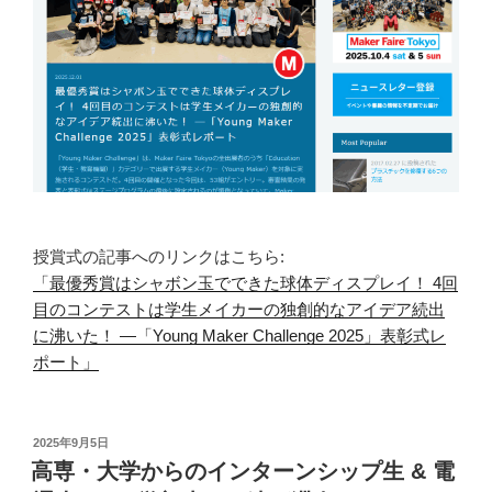
授賞式の記事へのリンクはこちら:
「最優秀賞はシャボン玉でできた球体ディスプレイ！ 4回
目のコンテストは学生メイカーの独創的なアイデア続出
に沸いた！ ―「Young Maker Challenge 2025」表彰式レ
ポート」
投
2025年9月5日
稿
高専・大学からのインターンシップ生 & 電
日: