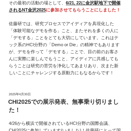
その最初の活動の場として、
6/21, 22に金沢駅地下で開催
されるNT金沢2025
に参加させてもらうことにしました！
佐藤研では、研究プロセスでアイディアを具現化した
「体験可能なデモを作る」こと、またそれを多くの人に
「デモする」ことをとても大切にしています。これはテ
ック系のHCI分野の「Demo or Die」の精神でもあります
が、デモを作って「デモする」ことで、目の前のお客さ
んに実際に楽しんでもうこと、アイディアに共感しても
らうことは研究の苦労を浄化してあまりあり、次また新
しいことにチャレンジする原動力にもなるからです！
投
2025年4月30日
稿
CHI2025での展示発表、無事乗り切りまし
日:
た！
4/26から横浜で開催されているHCI分野の国際会議、
CHI2025に参加しています(いました)！佐藤研にとって国