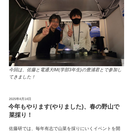
今回は、佐藤と電通大IM(学部3年生)の豊浦君とで参加し
てきました！
投
2025年4月14日
稿
今年もやります(やりました)、春の野山で
日:
菜採り！
佐藤研では、毎年有志で山菜を採りにいくイベントを開