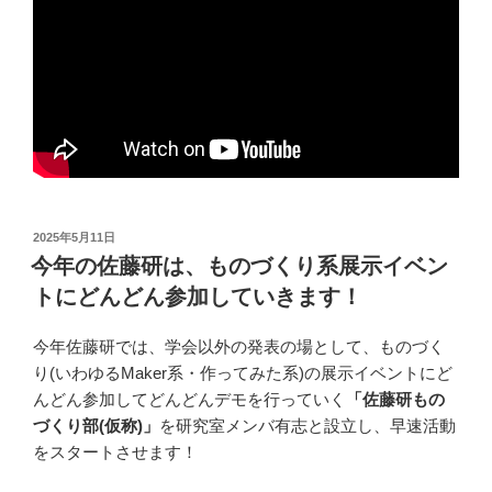
投
2025年5月11日
稿
今年の佐藤研は、ものづくり系展示イベン
日:
トにどんどん参加していきます！
今年佐藤研では、学会以外の発表の場として、ものづく
り(いわゆるMaker系・作ってみた系)の展示イベントにど
んどん参加してどんどんデモを行っていく
「佐藤研もの
づくり部(仮称)」
を研究室メンバ有志と設立し、早速活動
をスタートさせます！