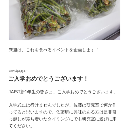
来週は、これを食べるイベントを企画します！
投
2025年4月4日
稿
ご入学おめでとうございます！
日:
JAIST新1年生の皆さま、ご入学おめでとうございます。
入学式には行けませんでしたが、佐藤は研究室で何か作
ってると思いますので、佐藤研に興味のある方は是非引
っ越しが落ち着いたタイミングにでも研究室に遊びに来
てください。